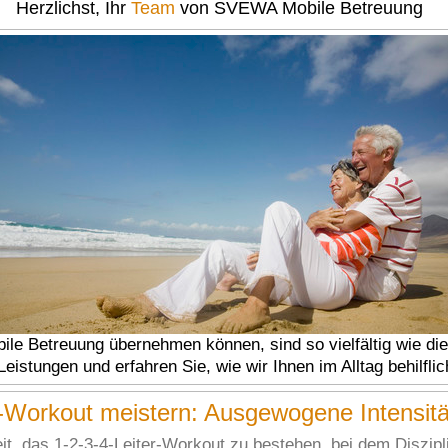
Herzlichst, Ihr
Team
von SVEWA Mobile Betreuung
bile Betreuung übernehmen können, sind so vielfältig wie die
eistungen und erfahren Sie, wie wir Ihnen im Alltag behilfli
-Workout meistern: Ausgewogene Intensitä
it, das 1-2-3-4-Leiter-Workout zu bestehen, bei dem Diszipl